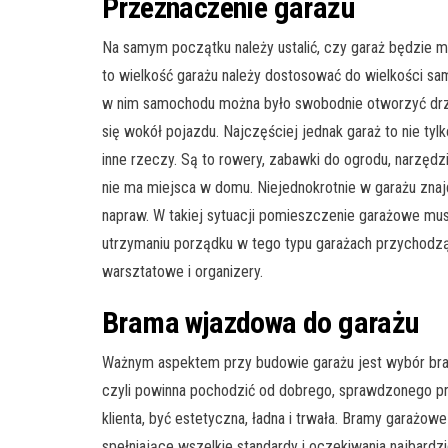
Przeznaczenie garażu
Na samym początku należy ustalić, czy garaż będzie mi
to wielkość garażu należy dostosować do wielkości sa
w nim samochodu można było swobodnie otworzyć drzw
się wokół pojazdu. Najczęściej jednak garaż to nie t
inne rzeczy. Są to rowery, zabawki do ogrodu, narzędz
nie ma miejsca w domu. Niejednokrotnie w garażu znaj
napraw. W takiej sytuacji pomieszczenie garażowe musi
utrzymaniu porządku w tego typu garażach przychodzą 
warsztatowe i organizery.
Brama wjazdowa do garażu
Ważnym aspektem przy budowie garażu jest wybór bra
czyli powinna pochodzić od dobrego, sprawdzonego p
klienta, być estetyczna, ładna i trwała. Bramy garażow
spełniające wszelkie standardy i oczekiwania najbard