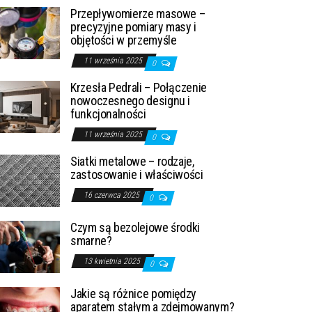
Przepływomierze masowe –
precyzyjne pomiary masy i
objętości w przemyśle
11 września 2025
0
Krzesła Pedrali – Połączenie
nowoczesnego designu i
funkcjonalności
11 września 2025
0
Siatki metalowe – rodzaje,
zastosowanie i właściwości
16 czerwca 2025
0
Czym są bezolejowe środki
smarne?
13 kwietnia 2025
0
Jakie są różnice pomiędzy
aparatem stałym a zdejmowanym?