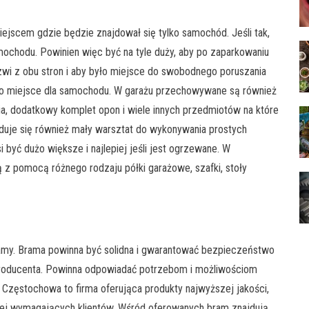
ejscem gdzie będzie znajdował się tylko samochód. Jeśli tak,
mochodu. Powinien więc być na tyle duży, aby po zaparkowaniu
i z obu stron i aby było miejsce do swobodnego poruszania
ylko miejsce dla samochodu. W garażu przechowywane są również
ia, dodatkowy komplet opon i wiele innych przedmiotów na które
duje się również mały warsztat do wykonywania prostych
 być dużo większe i najlepiej jeśli jest ogrzewane. W
z pomocą różnego rodzaju półki garażowe, szafki, stoły
my. Brama powinna być solidna i gwarantować bezpieczeństwo
roducenta. Powinna odpowiadać potrzebom i możliwościom
e Częstochowa to firma oferująca produkty najwyższej jakości,
ziej wymagających klientów. Wśród oferowanych bram znajdują