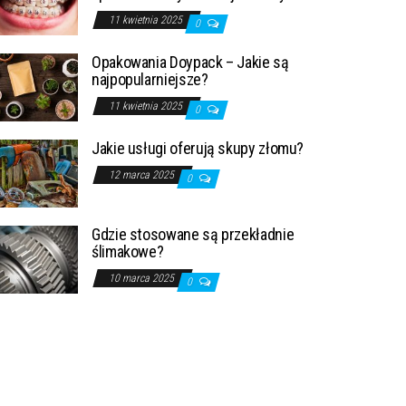
11 kwietnia 2025
0
Opakowania Doypack – Jakie są
najpopularniejsze?
11 kwietnia 2025
0
Jakie usługi oferują skupy złomu?
12 marca 2025
0
Gdzie stosowane są przekładnie
ślimakowe?
10 marca 2025
0