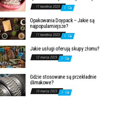
11 kwietnia 2025
0
Opakowania Doypack – Jakie są
najpopularniejsze?
11 kwietnia 2025
0
Jakie usługi oferują skupy złomu?
12 marca 2025
0
Gdzie stosowane są przekładnie
ślimakowe?
10 marca 2025
0