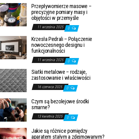
Przepływomierze masowe –
precyzyjne pomiary masy i
objętości w przemyśle
11 września 2025
0
Krzesła Pedrali – Połączenie
nowoczesnego designu i
funkcjonalności
11 września 2025
0
Siatki metalowe – rodzaje,
zastosowanie i właściwości
16 czerwca 2025
0
Czym są bezolejowe środki
smarne?
13 kwietnia 2025
0
Jakie są różnice pomiędzy
aparatem stałym a zdejmowanym?