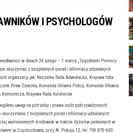
AWNIKÓW I PSYCHOLOGÓW
iedliwości w dniach 24 lutego – 1 marca „Tygodniem Pomocy
korzystać z bezpłatnych porad i informacji udzielanych
kich organizacji jak: Naczelna Rada Adwokacka, Krajowa Izba
cznik Praw Dziecka, Komenda Główna Policji, Komenda Główna
da Komornicza, Krajowa Rada Kuratorów.
zególnej uwagi na potrzeby i prawa osób pokrzywdzonych
korzystania z bezpłatnych porad i informacji udzielanych
yżej wymienionych środowisk w trakcie dyżurów pełnionych w
em w Częstochowie, przy Al. Pokoju 12, tel. 730 876 600.