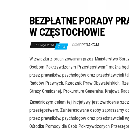
BEZPŁATNE PORADY PR
W CZĘSTOCHOWIE
przez
REDAKCJA
7 lutego 2014
0
W związku z organizowanym przez Ministerstwo Spraw
Osobom Pokrzywdzonym Przestępstwem” można będzie s
przez prawników, psychologów oraz przedstawicieli ta
Radców Prawnych, Rzecznik Praw Obywatelskich, Rze
Straży Granicznej, Prokuratura Generalna, Krajowa Ra
Zasadniczym celem tej inicjatywy jest zwrócenie szc
przestępstwem. Zainteresowane osoby zapraszamy do s
przez prawników, psychologów oraz przedstawicieli w
Ośrodku Pomocy dla Osób Pokrzywdzonych Przestępstw