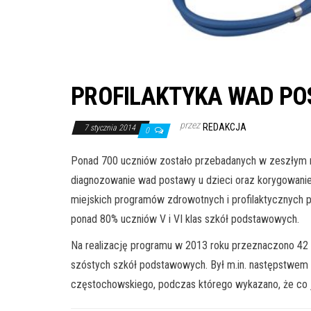
PROFILAKTYKA WAD POS
przez
REDAKCJA
7 stycznia 2014
0
Ponad 700 uczniów zostało przebadanych w zeszłym 
diagnozowanie wad postawy u dzieci oraz korygowanie n
miejskich programów zdrowotnych i profilaktycznych 
ponad 80% uczniów V i VI klas szkół podstawowych.
Na realizację programu w 2013 roku przeznaczono 42 ty
szóstych szkół podstawowych. Był m.in. następstwem 
częstochowskiego, podczas którego wykazano, że co je