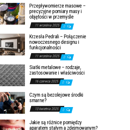
Przepływomierze masowe –
precyzyjne pomiary masy i
objętości w przemyśle
11 września 2025
0
Krzesła Pedrali – Połączenie
nowoczesnego designu i
funkcjonalności
11 września 2025
0
Siatki metalowe – rodzaje,
zastosowanie i właściwości
16 czerwca 2025
0
Czym są bezolejowe środki
smarne?
13 kwietnia 2025
0
Jakie są różnice pomiędzy
aparatem stałym a zdejmowanym?