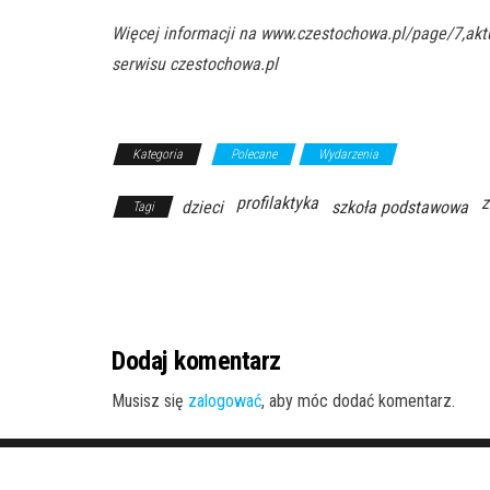
Więcej informacji na www.czestochowa.pl/page/7,aktu
serwisu czestochowa.pl
Kategoria
Polecane
Wydarzenia
profilaktyka
z
dzieci
szkoła podstawowa
Tagi
Dodaj komentarz
Musisz się
zalogować
, aby móc dodać komentarz.