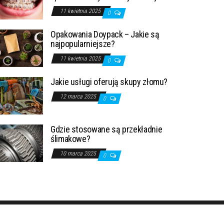
11 kwietnia 2025
0
Opakowania Doypack – Jakie są
najpopularniejsze?
11 kwietnia 2025
0
Jakie usługi oferują skupy złomu?
12 marca 2025
0
Gdzie stosowane są przekładnie
ślimakowe?
10 marca 2025
0