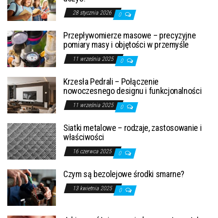
28 stycznia 2026
0
Przepływomierze masowe – precyzyjne
pomiary masy i objętości w przemyśle
11 września 2025
0
Krzesła Pedrali – Połączenie
nowoczesnego designu i funkcjonalności
11 września 2025
0
Siatki metalowe – rodzaje, zastosowanie i
właściwości
16 czerwca 2025
0
Czym są bezolejowe środki smarne?
13 kwietnia 2025
0