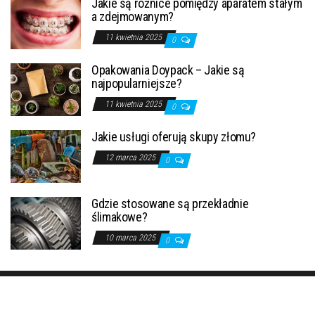
Jakie są różnice pomiędzy aparatem stałym
a zdejmowanym?
11 kwietnia 2025
0
Opakowania Doypack – Jakie są
najpopularniejsze?
11 kwietnia 2025
0
Jakie usługi oferują skupy złomu?
12 marca 2025
0
Gdzie stosowane są przekładnie
ślimakowe?
10 marca 2025
0
Dumnie wspierane przez
WordPress
|
Motyw:
Envo Magazine