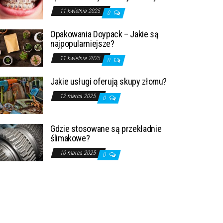
11 kwietnia 2025
0
Opakowania Doypack – Jakie są
najpopularniejsze?
11 kwietnia 2025
0
Jakie usługi oferują skupy złomu?
12 marca 2025
0
Gdzie stosowane są przekładnie
ślimakowe?
10 marca 2025
0