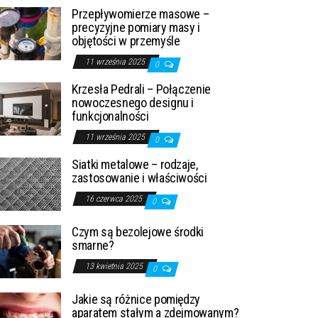
Przepływomierze masowe –
precyzyjne pomiary masy i
objętości w przemyśle
11 września 2025
0
Krzesła Pedrali – Połączenie
nowoczesnego designu i
funkcjonalności
11 września 2025
0
Siatki metalowe – rodzaje,
zastosowanie i właściwości
16 czerwca 2025
0
Czym są bezolejowe środki
smarne?
13 kwietnia 2025
0
Jakie są różnice pomiędzy
aparatem stałym a zdejmowanym?