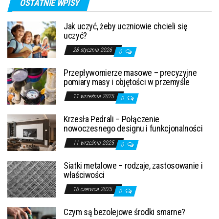
OSTATNIE WPISY
Jak uczyć, żeby uczniowie chcieli się
uczyć?
28 stycznia 2026
0
Przepływomierze masowe – precyzyjne
pomiary masy i objętości w przemyśle
11 września 2025
0
Krzesła Pedrali – Połączenie
nowoczesnego designu i funkcjonalności
11 września 2025
0
Siatki metalowe – rodzaje, zastosowanie i
właściwości
16 czerwca 2025
0
Czym są bezolejowe środki smarne?