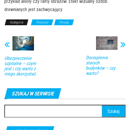
przykład anioły czy ramy obrazów. Efekt wizualny ozdób
drewnianych jest zachwycający.
Kategoria
Polecane
Porady
Docieplenie
Ubezpieczenie
starych
szpitalne – czym
budynków – czy
jest i czy warto z
warto?
niego skorzystać
SZUKAJ W SERWISIE
Szukaj: