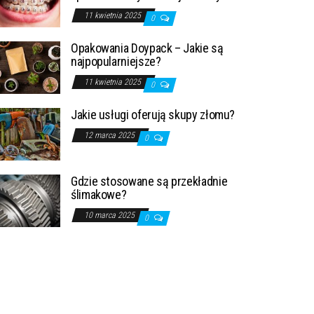
11 kwietnia 2025
0
Opakowania Doypack – Jakie są
najpopularniejsze?
11 kwietnia 2025
0
Jakie usługi oferują skupy złomu?
12 marca 2025
0
Gdzie stosowane są przekładnie
ślimakowe?
10 marca 2025
0