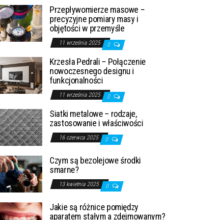
Przepływomierze masowe –
precyzyjne pomiary masy i
objętości w przemyśle
11 września 2025
0
Krzesła Pedrali – Połączenie
nowoczesnego designu i
funkcjonalności
11 września 2025
0
Siatki metalowe – rodzaje,
zastosowanie i właściwości
16 czerwca 2025
0
Czym są bezolejowe środki
smarne?
13 kwietnia 2025
0
Jakie są różnice pomiędzy
aparatem stałym a zdejmowanym?