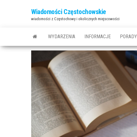
Przejdź
Wiadomości Częstochowskie
do
wiadomości z Częstochowy i okolicznych miejscowości
treści
WYDARZENIA
INFORMACJE
PORADY