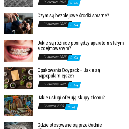
16 czerwca 2025
0
Czym są bezolejowe środki smarne?
13 kwietnia 2025
0
Jakie są różnice pomiędzy aparatem stałym
a zdejmowanym?
11 kwietnia 2025
0
Opakowania Doypack – Jakie są
najpopularniejsze?
11 kwietnia 2025
0
Jakie usługi oferują skupy złomu?
12 marca 2025
0
Gdzie stosowane są przekładnie