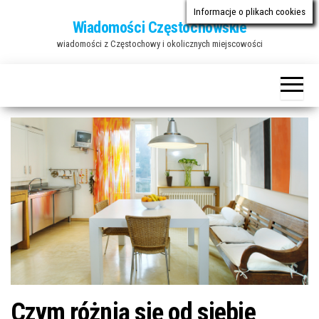
Przejdź
Informacje o plikach cookies
Wiadomości Częstochowskie
do
wiadomości z Częstochowy i okolicznych miejscowości
treści
Czym różnią się od siebie