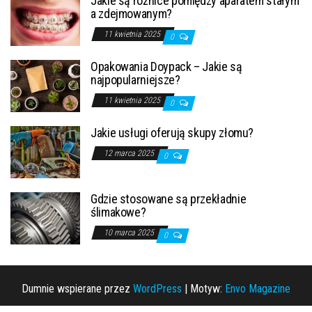
Jakie są różnice pomiędzy aparatem stałym
a zdejmowanym?
11 kwietnia 2025
0
Opakowania Doypack – Jakie są
najpopularniejsze?
11 kwietnia 2025
0
Jakie usługi oferują skupy złomu?
12 marca 2025
0
Gdzie stosowane są przekładnie
ślimakowe?
10 marca 2025
0
Dumnie wspierane przez
WordPress
|
Motyw:
Envo Magazine