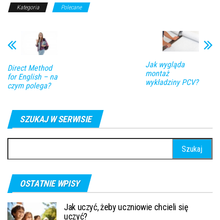
Kategoria
Polecane
Jak wygląda
Direct Method
montaż
for English – na
wykładziny PCV?
czym polega?
SZUKAJ W SERWISIE
Szukaj:
OSTATNIE WPISY
Jak uczyć, żeby uczniowie chcieli się
uczyć?