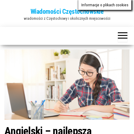
Przejdź
Informacje o plikach cookies
Wiadomości Częstochowskie
do
wiadomości z Częstochowy i okolicznych miejscowości
treści
Angielski – najlepsza