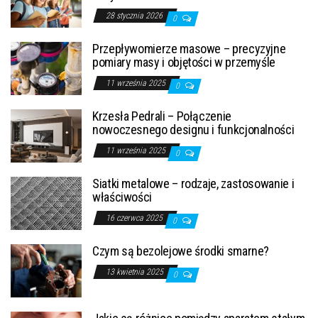
28 stycznia 2026
0
Przepływomierze masowe – precyzyjne
pomiary masy i objętości w przemyśle
11 września 2025
0
Krzesła Pedrali – Połączenie
nowoczesnego designu i funkcjonalności
11 września 2025
0
Siatki metalowe – rodzaje, zastosowanie i
właściwości
16 czerwca 2025
0
Czym są bezolejowe środki smarne?
13 kwietnia 2025
0