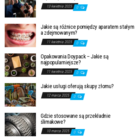
13 kwietnia 2025
0
Jakie są różnice pomiędzy aparatem stałym
a zdejmowanym?
11 kwietnia 2025
0
Opakowania Doypack – Jakie są
najpopularniejsze?
11 kwietnia 2025
0
Jakie usługi oferują skupy złomu?
12 marca 2025
0
Gdzie stosowane są przekładnie
ślimakowe?
10 marca 2025
0