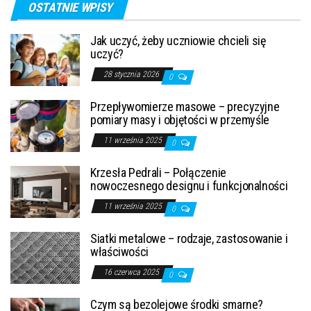
OSTATNIE WPISY
Jak uczyć, żeby uczniowie chcieli się
uczyć?
28 stycznia 2026
0
Przepływomierze masowe – precyzyjne
pomiary masy i objętości w przemyśle
11 września 2025
0
Krzesła Pedrali – Połączenie
nowoczesnego designu i funkcjonalności
11 września 2025
0
Siatki metalowe – rodzaje, zastosowanie i
właściwości
16 czerwca 2025
0
Czym są bezolejowe środki smarne?