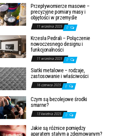
Przepływomierze masowe –
precyzyjne pomiary masy i
objętości w przemyśle
11 września 2025
0
Krzesła Pedrali – Połączenie
nowoczesnego designu i
funkcjonalności
11 września 2025
0
Siatki metalowe – rodzaje,
zastosowanie i właściwości
16 czerwca 2025
0
Czym są bezolejowe środki
smarne?
13 kwietnia 2025
0
Jakie są różnice pomiędzy
aparatem stałym a zdejmowanym?