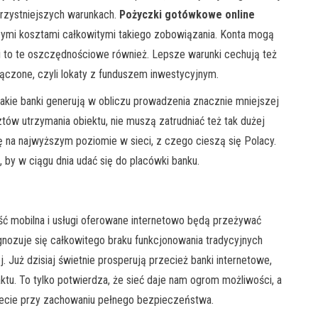
rzystniejszych warunkach.
Pożyczki gotówkowe online
zymi kosztami całkowitymi takiego zobowiązania. Konta mogą
 i to te oszczędnościowe również. Lepsze warunki cechują też
łączone, czyli lokaty z funduszem inwestycyjnym.
jakie banki generują w obliczu prowadzenia znacznie mniejszej
tów utrzymania obiektu, nie muszą zatrudniać też tak dużej
 na najwyższym poziomie w sieci, z czego cieszą się Polacy.
y w ciągu dnia udać się do placówki banku.
ść mobilna i usługi oferowane internetowo będą przeżywać
gnozuje się całkowitego braku funkcjonowania tradycyjnych
. Już dzisiaj świetnie prosperują przecież banki internetowe,
tu. To tylko potwierdza, że sieć daje nam ogrom możliwości, a
ecie przy zachowaniu pełnego bezpieczeństwa.