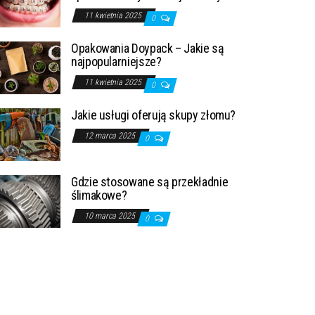
11 kwietnia 2025
0
Opakowania Doypack – Jakie są
najpopularniejsze?
11 kwietnia 2025
0
Jakie usługi oferują skupy złomu?
12 marca 2025
0
Gdzie stosowane są przekładnie
ślimakowe?
10 marca 2025
0