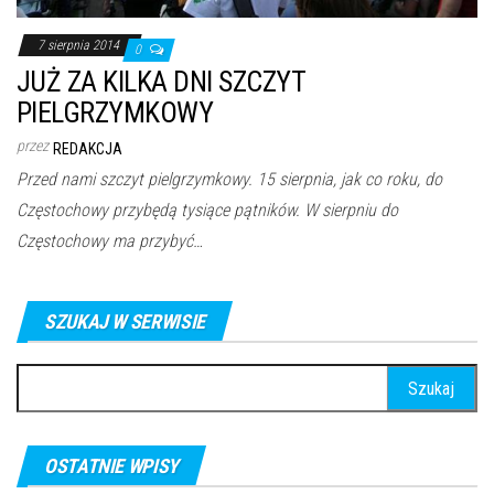
7 sierpnia 2014
0
JUŻ ZA KILKA DNI SZCZYT
PIELGRZYMKOWY
przez
REDAKCJA
Przed nami szczyt pielgrzymkowy. 15 sierpnia, jak co roku, do
Częstochowy przybędą tysiące pątników. W sierpniu do
Częstochowy ma przybyć…
SZUKAJ W SERWISIE
Szukaj:
OSTATNIE WPISY