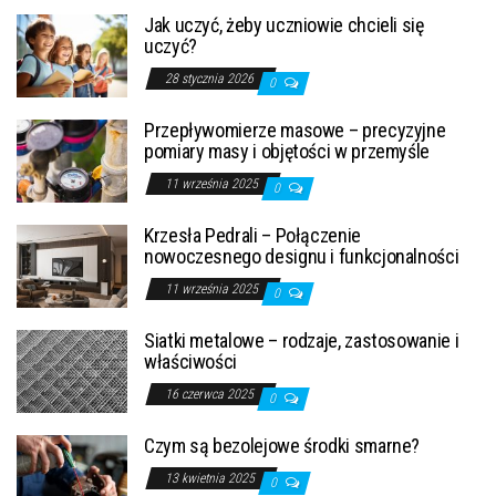
Jak uczyć, żeby uczniowie chcieli się
uczyć?
28 stycznia 2026
0
Przepływomierze masowe – precyzyjne
pomiary masy i objętości w przemyśle
11 września 2025
0
Krzesła Pedrali – Połączenie
nowoczesnego designu i funkcjonalności
11 września 2025
0
Siatki metalowe – rodzaje, zastosowanie i
właściwości
16 czerwca 2025
0
Czym są bezolejowe środki smarne?
13 kwietnia 2025
0