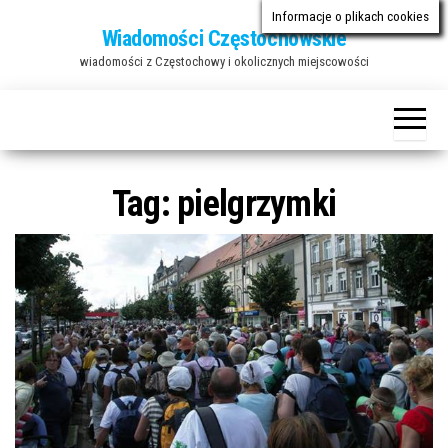
Przejdź
Informacje o plikach cookies
Wiadomości Częstochowskie
do
wiadomości z Częstochowy i okolicznych miejscowości
treści
Tag:
pielgrzymki