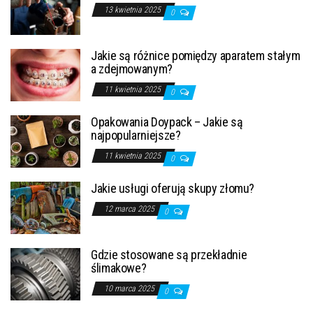
13 kwietnia 2025
0
Jakie są różnice pomiędzy aparatem stałym
a zdejmowanym?
11 kwietnia 2025
0
Opakowania Doypack – Jakie są
najpopularniejsze?
11 kwietnia 2025
0
Jakie usługi oferują skupy złomu?
12 marca 2025
0
Gdzie stosowane są przekładnie
ślimakowe?
10 marca 2025
0