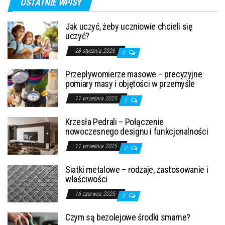
OSTATNIE WPISY
Jak uczyć, żeby uczniowie chcieli się
uczyć?
28 stycznia 2026
0
Przepływomierze masowe – precyzyjne
pomiary masy i objętości w przemyśle
11 września 2025
0
Krzesła Pedrali – Połączenie
nowoczesnego designu i funkcjonalności
11 września 2025
0
Siatki metalowe – rodzaje, zastosowanie i
właściwości
16 czerwca 2025
0
Czym są bezolejowe środki smarne?